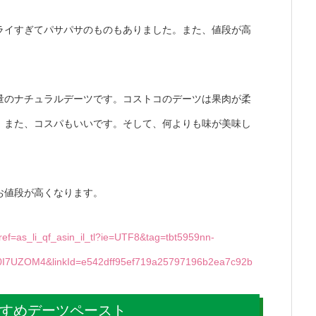
ライすぎてパサパサのものもありました。また、値段が高
量のナチュラルデーツです。コストコのデーツは果肉が柔
。また、コスパもいいです。そして、何よりも味が美味し
お値段が高くなります。
ef=as_li_qf_asin_il_tl?ie=UTF8&tag=tbt5959nn-
00I7UZOM4&linkId=e542dff95ef719a25797196b2ea7c92b
すめデーツペースト