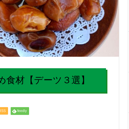
め食材【デーツ３選】
RSS
feedly