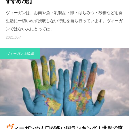
すすめ7選】
ヴィーガンは、お肉や魚・乳製品・卵・はちみつ・砂糖などを食
生活に一切いれず摂取しない行動を自ら行っています。ヴィーガ
ンではない人にとっては、…
2021.05.4
ヴィーガン上級編
For your well-being
あなた自身の幸せのために
ヴ
ィーガンの人口が多い国ランキング！世界で流