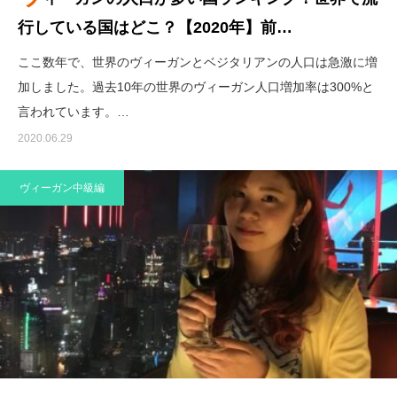
行している国はどこ？【2020年】前…
ここ数年で、世界のヴィーガンとベジタリアンの人口は急激に増
加しました。過去10年の世界のヴィーガン人口増加率は300%と
言われています。…
2020.06.29
ヴィーガン×健康、心と体にやさしく
ヴィーガン中級編
Live Kind, Live Green — Explore Health Kur.