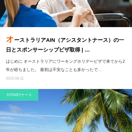
オ
ーストラリアAIN（アシスタントナース）の一
日とスポンサーシップビザ取得 | …
はじめに オーストラリアにワーキングホリデービザで来てから2
年が経ちました。 最初は不安なことも多かったで…
2025.08.11
SYDNEYナース