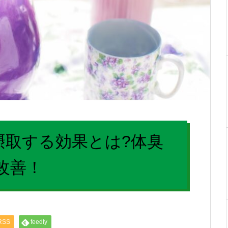
摂取する効果とは?体臭
改善！
RSS
feedly