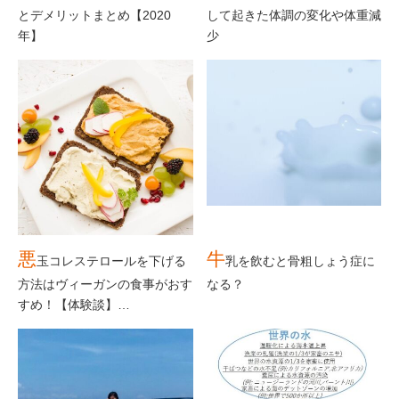
とデメリットまとめ【2020
して起きた体調の変化や体重減
年】
少
悪
牛
玉コレステロールを下げる
乳を飲むと骨粗しょう症に
方法はヴィーガンの食事がおす
なる？
すめ！【体験談】…