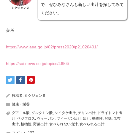
で、ぜひみなさんも新しい出汁を探してみて
ミクジェンヌ
ください。
参考
https://www.jaea.go.jp/02/press2020/p21020401/
https://sci-news.co.jp/topics/4654/
投稿者:
ミクジェンヌ
健康・栄養
グアニル酸
,
グルタミン酸
,
シイタケ出汁
,
チキン出汁
,
ドライトマト出
汁
,
ベジブロス
,
ヴィーガン
,
ヴィーガン出汁
,
出汁
,
動物性
,
旨味
,
昆布
出汁
,
植物性
,
野菜出汁
,
食べられない出汁
,
食べられる出汁
コメント:
137