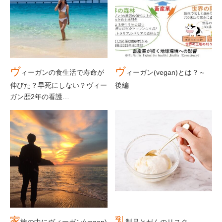
ヴ
ヴ
ィーガンの食生活で寿命が
ィーガン(vegan)とは？～
伸びた？早死にしない？ヴィー
後編
ガン歴2年の看護…
家
乳
族の中にヴィーガン(vegan)
製品とがんのリスク