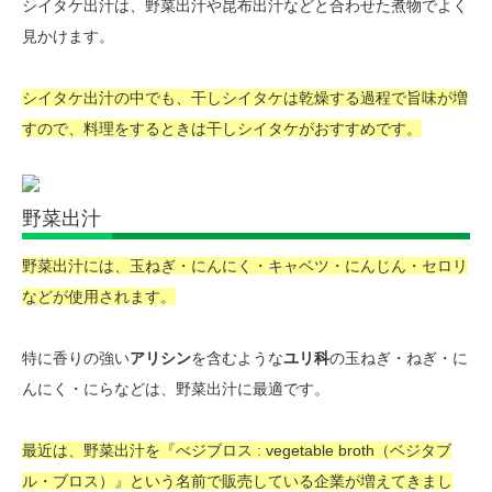
シイタケ出汁は、野菜出汁や昆布出汁などと合わせた煮物でよく
見かけます。
シイタケ出汁の中でも、干しシイタケは乾燥する過程で旨味が増
すので、料理をするときは干しシイタケがおすすめです。
野菜出汁
野菜出汁には、玉ねぎ・にんにく・キャベツ・にんじん・セロリ
などが使用されます。
特に香りの強い
アリシン
を含むような
ユリ科
の玉ねぎ・ねぎ・に
んにく・にらなどは、野菜出汁に最適です。
最近は、野菜出汁を『べジブロス : vegetable broth（ベジタブ
ル・ブロス）』という名前で販売している企業が増えてきまし