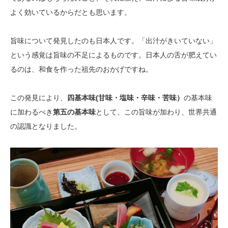
よく効いているからだとも思います。
旨味
について発見したのも日本人です。「出汁がきいていない」
という感覚は
旨味
の不足によるものです。日本人の舌が肥えてい
るのは、和食を作った祖先のおかげですね。
この発見により、
四基本味(甘味・塩味・辛味・苦味）
の基本味
に加わるべき
第五の基本味
として、この
旨味
が加わり、世界共通
の認識となりました。