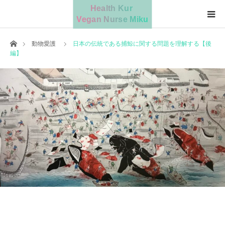
ホーム
動物愛護
日本の伝統である捕鯨に関する問題を理解する【後
編】