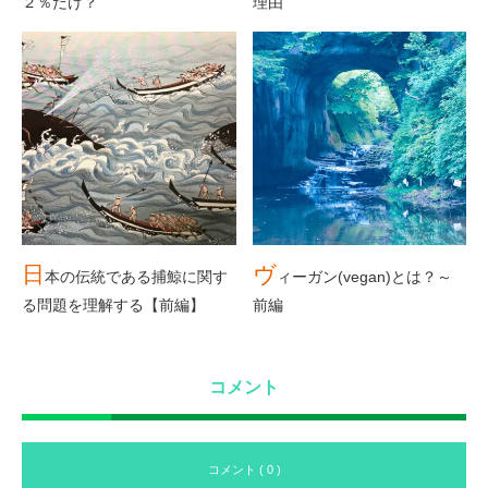
２％だけ？
理由
日
ヴ
本の伝統である捕鯨に関す
ィーガン(vegan)とは？～
る問題を理解する【前編】
前編
コメント
コメント ( 0 )