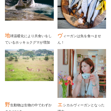
地
ヴ
球温暖化により共食いをし
ィーガンは魚を食べませ
ているホッキョクグマが増加
ん！
野
エ
生動物は生物の中でわずか
シカルヴィーガンとなった