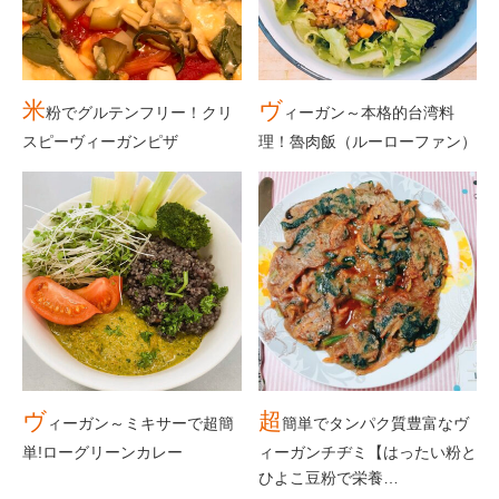
米
ヴ
粉でグルテンフリー！クリ
ィーガン～本格的台湾料
スピーヴィーガンピザ
理！魯肉飯（ルーローファン）
ヴ
超
ィーガン～ミキサーで超簡
簡単でタンパク質豊富なヴ
単!ローグリーンカレー
ィーガンチヂミ【はったい粉と
ひよこ豆粉で栄養…