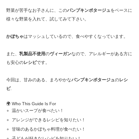
野菜が苦手なお子さんに、この
パンプキンポタージュ
をベースに
様々な野菜を入れて、試してみて下さい。
かぼちゃ
はマッシュしているので、食べやすくなっています。
また、
乳製品不使用
の
ヴィーガン
なので、アレルギーがある方に
も安心の
レシピ
です。
今回は、甘みのある、まろやかな
パンプキンポタージュ
の
レシ
ピ
.
🌍 Who This Guide Is For
温かいスープが食べたい！
アレンジができるレシピを知りたい！
甘味のあるかぼちゃ料理が食べたい！
子どもが好きなレシピを知りたい！