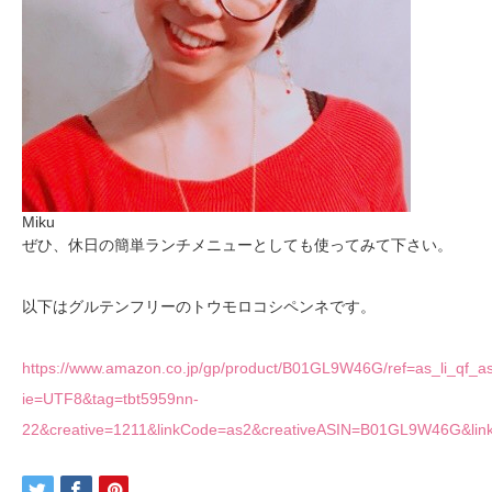
Miku
ぜひ、休日の簡単ランチメニューとしても使ってみて下さい。
以下はグルテンフリーのトウモロコシペンネです。
https://www.amazon.co.jp/gp/product/B01GL9W46G/ref=as_li_qf_asi
ie=UTF8&tag=tbt5959nn-
22&creative=1211&linkCode=as2&creativeASIN=B01GL9W46G&li