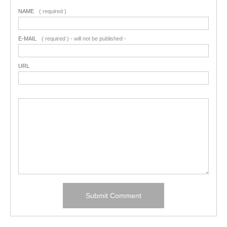
NAME
( required )
E-MAIL
( required ) - will not be published -
URL