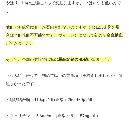
やはり、Hbは生理によって変動しますが、Hbはいつも低い方で
す。
献血でも成分献血しか案内されないのですが（Hb12.5未満の場
合は全血献血不可能です）、ヴィーガンになって初めて
全血献血
ができました。
そして、今回の健診では私の
最高記録のHb値
が出ました。
ちなみに、併せて、初めて以下の貧血項目を検査しましたが、問
題なかったです。
・総鉄結合脳 410μg／dL(正常：250-460μg/dL)
・フェリチン 15.6ng/mL（正常：５～157ng/mL）