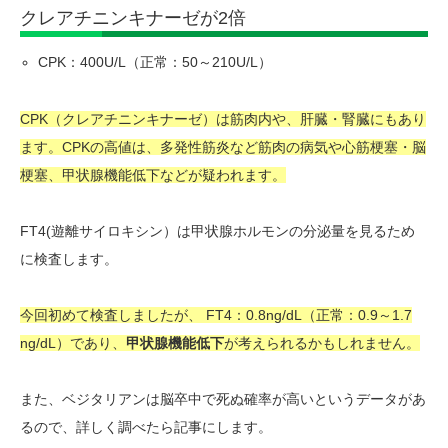
クレアチニンキナーゼが2倍
CPK：400U/L（正常：50～210U/L）
CPK（クレアチニンキナーゼ）は筋肉内や、肝臓・腎臓にもあり
ます。CPKの高値は、多発性筋炎など筋肉の病気や心筋梗塞・脳
梗塞、甲状腺機能低下などが疑われます。
FT4(遊離サイロキシン）は甲状腺ホルモンの分泌量を見るため
に検査します。
今回初めて検査しましたが、
FT4：0.8ng/dL（正常：0.9～1.7
ng/dL）であり、
甲状腺機能低下
が考えられるかもしれません。
また、ベジタリアンは脳卒中で死ぬ確率が高いというデータがあ
るので、詳しく調べたら記事にします。