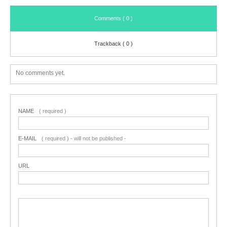
Comments ( 0 )
Trackback ( 0 )
No comments yet.
NAME
( required )
E-MAIL
( required ) - will not be published -
URL