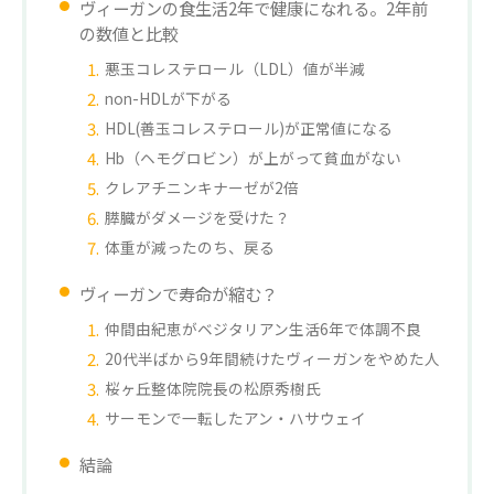
ヴィーガンの食生活2年で健康になれる。2年前
の数値と比較
悪玉コレステロール（LDL）値が半減
non-HDLが下がる
HDL(善玉コレステロール)が正常値になる
Hb（ヘモグロビン）が上がって貧血がない
クレアチニンキナーゼが2倍
膵臓がダメージを受けた？
体重が減ったのち、戻る
ヴィーガンで寿命が縮む？
仲間由紀恵がベジタリアン生活6年で体調不良
20代半ばから9年間続けたヴィーガンをやめた人
桜ヶ丘整体院院長の松原秀樹氏
サーモンで一転したアン・ハサウェイ
結論