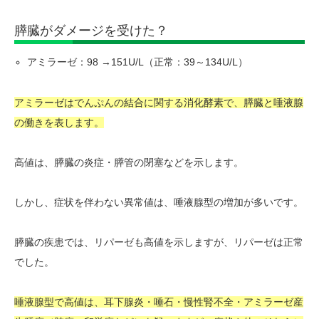
膵臓がダメージを受けた？
アミラーゼ：98 →151U/L（正常：39～134U/L）
アミラーゼはでんぷんの結合に関する消化酵素で、膵臓と唾液腺
の働きを表します。
高値は、膵臓の炎症・膵管の閉塞などを示します。
しかし、症状を伴わない異常値は、唾液腺型の増加が多いです。
膵臓の疾患では、リパーゼも高値を示しますが、リパーゼは正常
でした。
唾液腺型で高値は、耳下腺炎・唾石・慢性腎不全・アミラーゼ産