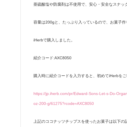
亜硫酸塩や防腐剤は不使用で、安心・安全なスナッ
容量は200gと、たっぷり入っているので、お菓子
iHerbで購入しました。
紹介コード:AXC8050
購入時に紹介コードを入力すると、初めてiHerbをご
https://jp.iherb.com/pr/Edward-Sons-Let-s-Do-Org
oz-200-g/61275?rcode=AXC8050
上記のココナッツチップスを使ったお菓子は以下の