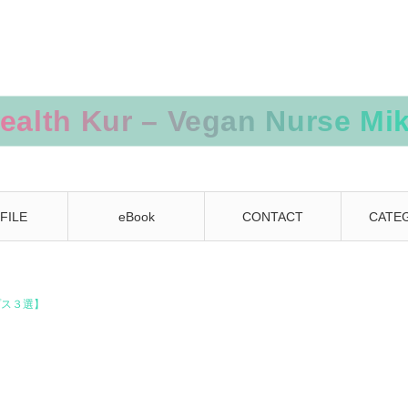
FILE
eBook
CONTACT
CATE
プス３選】