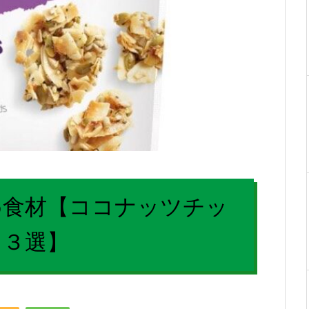
め食材【ココナッツチッ
ス３選】