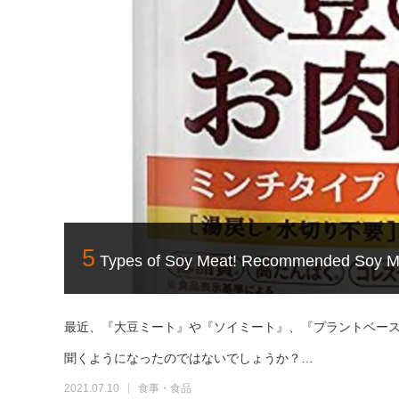
5
Types of Soy Meat! Recommended Soy M
最近、『大豆ミート』や『ソイミート』、『プラントベー
聞くようになったのではないでしょうか？…
2021.07.10
食事・食品